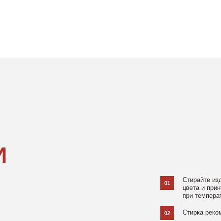
Стирайте изделия в специаль
01
цвета и принта на режиме «Д
при температуре 30 °C и отжи
Стирка рекомендована на изн
02
Не используйте агрессивные
03
и отбеливатели, при повышен
в химчистку.
Не рекомендуется использов
04
При использовании утюга избе
05
использовании отпаривателя 