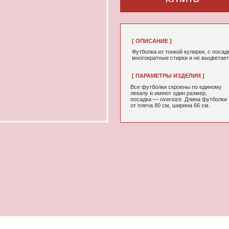
[ ОПИСАНИЕ ]
Футболка из тонкой кулирки, с посадкой oversize, с прин
многократные стирки и не выцветает от воздействия сол
[ ПАРАМЕТРЫ ИЗДЕЛИЯ ]
[ СОСТАВ ]
Все футболки скроены по единому
95% хлопок, 5
лекалу и имеют один размер,
посадка — oversize. Длина футболки
от плеча 80 см, ширина 66 см.