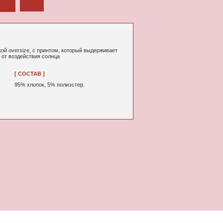
том, который выдерживает
нца
% полиэстер.