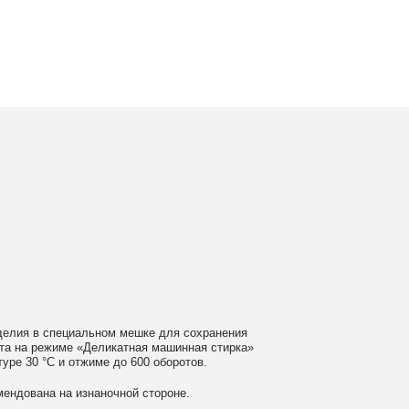
ном мешке для сохранения
еликатная машинная стирка»
ме до 600 оборотов.
аночной стороне.
 моющие средства
ном загрязнении обратитесь
ать сушильную машину.
гайте глажки по принту, при
выверните изделие принтом внутрь.