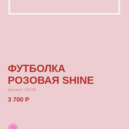
ФУТБОЛКА
РОЗОВАЯ SHINE
Артикул: А01-01
3 700 Р
КУПИТЬ
[ ОПИСАНИЕ ]
Футболка с посадкой oversize, выполненная
из качественного плотного футера с принтом,
который выдерживает многократные стирки
и не выцветает от воздействия солнца.
[ ПАРАМЕТРЫ ИЗДЕЛИЯ ]
Все футболки скроены по единому лекалу
и имеют один размер, посадка — oversize.
Длина футболки от плеча 77 см, ширина 66 см.
[ СОСТАВ ]