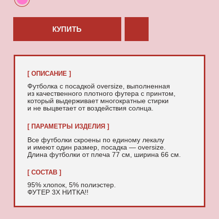
95% хлопок, 5% полиэстер.
ФУТЕР 3Х НИТКА!!