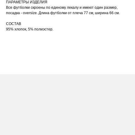
ПАРАМЕТРЫ ИЗДЕЛИЯ
При использовании утюга избегайте глажки
05
по принту, при использовании отпаривателя
Все футболки скроены по единому лекалу и имеют один размер,
выверните изделие принтом внутрь.
посадка - oversize. Длина футболки от плеча 77 см, ширина 66 см.
СОСТАВ
95% хлопок, 5% полиэстер.
ПОСАДКА ФУТБОЛКИ
И ЛОНГСЛИВОВ НА ДЕВУШКАХ
РАЗНОГО РОСТА
[ ФОТО ]
‭←
→