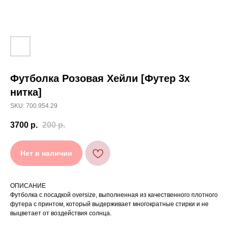
Футболка Розовая Хейли [Футер 3х
[ УХОД ]
нитка]
РЕКОМЕНДАЦИИ
SKU: 700.954.29
ПО УХОДУ
3700
р.
200
р.
Нет в наличии
Стирайте изделия в специальном мешке для
01
сохранения цвета и принта на режиме
«Деликатная машинная стирка» при
температуре 30 °C и отжиме до 600 оборотов.
Стирка рекомендована на изнаночной стороне.
02
ОПИСАНИЕ
Футболка с посадкой oversize, выполненная из качественного плотного
Не используйте агрессивные моющие средства
03
и отбеливатели, при повышенном загрязнении
футера с принтом, который выдерживает многократные стирки и не
обратитесь в химчистку.
выцветает от воздействия солнца.
Не рекомендуется использовать
04
сушильную машину.