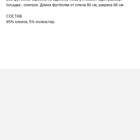
по принту, при использовании отпаривателя
выверните изделие принтом внутрь.
посадка - oversize. Длина футболки от плеча 80 см, ширина 66 см.
СОСТАВ
95% хлопок, 5% полиэстер.
ПОСАДКА ФУТБОЛКИ
И ЛОНГСЛИВОВ НА ДЕВУШКАХ
РАЗНОГО РОСТА
[ ФОТО ]
‭←
→