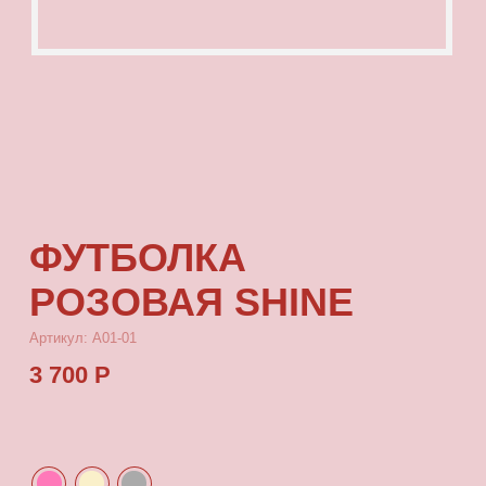
ФУТБОЛКА
РОЗОВАЯ SHINE
Артикул: А01-01
3 700 Р
КУПИТЬ
[ ОПИСАНИЕ ]
Футболка с посадкой oversize, выполненная
из качественного футера с принтом, который
выдерживает многократные стирки
и не выцветает от воздействия солнца.
[ ПАРАМЕТРЫ ИЗДЕЛИЯ ]
Все футболки скроены по единому лекалу
и имеют один размер, посадка — oversize.
Длина футболки от плеча 80 см, ширина 66 см.
[ СОСТАВ ]