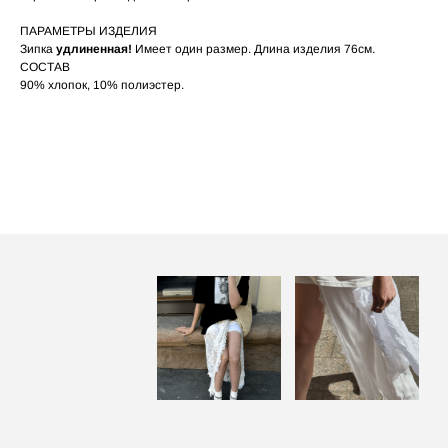
При использовании утюга избегайте глажки
05
по принту, при использовании отпаривателя
выверните изделие принтом внутрь.
ПАРАМЕТРЫ ИЗДЕЛИЯ
Зипка
удлиненная!
Имеет один размер. Длина изделия 76см.
СОСТАВ
90% хлопок, 10% полиэстер.
ПОСАДКА ФУТБОЛКИ
И ЛОНГСЛИВОВ НА ДЕВУШКАХ
РАЗНОГО РОСТА
‭←
→
[ ФОТО ]