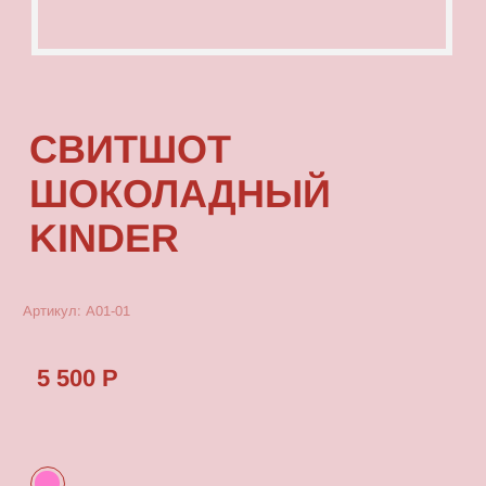
KINDER
Артикул: А01-01
5 500 Р
КУПИТЬ
[ ОПИСАНИЕ ]
Зипка, выполненная из качественного
плотного футера - идеальный вариант на
прохладные вечера.
[ ПАРАМЕТРЫ ИЗДЕЛИЯ ]
Зипка
удлиненная!
Имеет один размер. Длина
изделия 80см. Длина рукава от спущенного
плеча 60см.
[ СОСТАВ ]