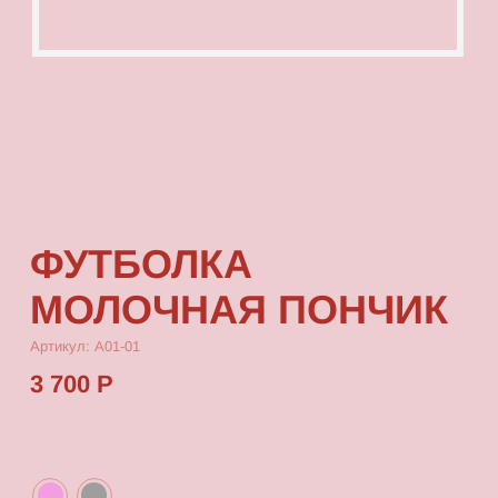
ФУТБОЛКА
МОЛОЧНАЯ ПОНЧИК
Артикул: А01-01
3 700 Р
КУПИТЬ
[ ОПИСАНИЕ ]
Футболка из тонкой кулирки, с посадкой
oversize maxi, с принтом, который
выдерживает многократные стирки и не
выцветает от воздействия солнца
[ ПАРАМЕТРЫ ИЗДЕЛИЯ ]
Все футболки MXI скроены по единому лекалу
и имеют один размер, посадка — oversize.
Длина футболки от плеча 78 см, ширина 70 см,
длина рукава 32 см.
[ СОСТАВ ]