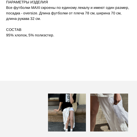
сушильную машину.
ПАРАМЕТРЫ ИЗДЕЛИЯ
При использовании утюга избегайте глажки
Все футболки MAXI скроены по единому лекалу и имеют один размер,
05
по принту, при использовании отпаривателя
посадка - oversize. Длина футболки от плеча 78 см, ширина 70 см,
выверните изделие принтом внутрь.
длина рукава 32 см.
СОСТАВ
95% хлопок, 5% полиэстер.
ПОСАДКА ФУТБОЛКИ
И ЛОНГСЛИВОВ НА ДЕВУШКАХ
РАЗНОГО РОСТА
‭←
→
[ ФОТО ]