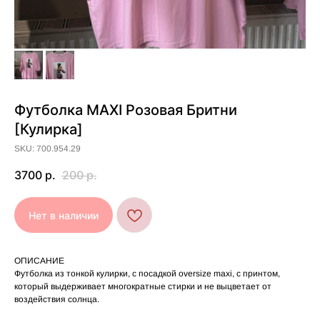
Футболка MAXI Розовая Бритни
[Кулирка]
[ УХОД ]
SKU: 700.954.29
РЕКОМЕНДАЦИИ
3700
р.
200
р.
ПО УХОДУ
Нет в наличии
Стирайте изделия в специальном мешке для
01
сохранения цвета и принта на режиме
«Деликатная машинная стирка» при
температуре 30 °C и отжиме до 600 оборотов.
ОПИСАНИЕ
Стирка рекомендована на изнаночной стороне.
02
Футболка из тонкой кулирки, с посадкой oversize maxi, с принтом,
Не используйте агрессивные моющие средства
который выдерживает многократные стирки и не выцветает от
03
и отбеливатели, при повышенном загрязнении
обратитесь в химчистку.
воздействия солнца.
Не рекомендуется использовать
04