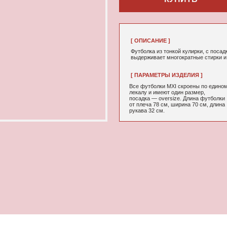
[ ОПИСАНИЕ ]
Футболка из тонкой кулирки, с посадкой oversize maxi, с 
выдерживает многократные стирки и не выцветает от воз
[ ПАРАМЕТРЫ ИЗДЕЛИЯ ]
[ СОСТАВ ]
Все футболки MXI скроены по единому
95% хлопок, 5
лекалу и имеют один размер,
посадка — oversize. Длина футболки
от плеча 78 см, ширина 70 см, длина
рукава 32 см.