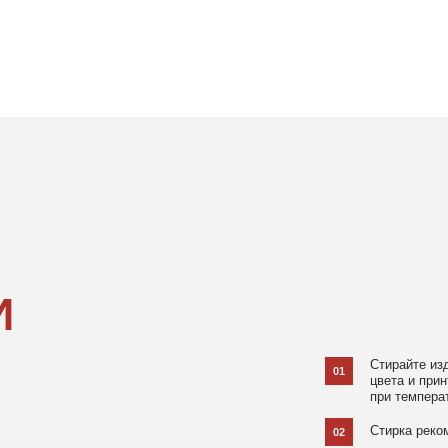
Стирайте изделия в специаль
01
цвета и принта на режиме «Д
при температуре 30 °C и отжи
Стирка рекомендована на изн
02
Не используйте агрессивные
03
и отбеливатели, при повышен
в химчистку.
Не рекомендуется использов
04
При использовании утюга избе
05
использовании отпаривателя 