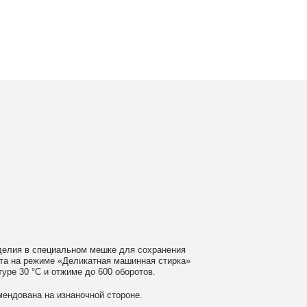
ном мешке для сохранения
еликатная машинная стирка»
ме до 600 оборотов.
аночной стороне.
 моющие средства
ном загрязнении обратитесь
ать сушильную машину.
гайте глажки по принту, при
выверните изделие принтом внутрь.