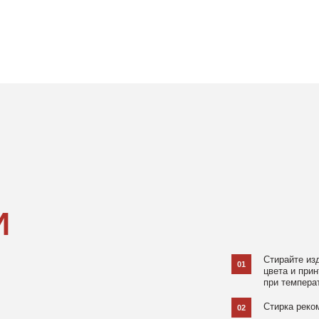
Стирайте изделия в специаль
01
цвета и принта на режиме «Д
при температуре 30 °C и отжи
Стирка рекомендована на изн
02
Не используйте агрессивные
03
и отбеливатели, при повышен
в химчистку.
Не рекомендуется использов
04
При использовании утюга избе
05
использовании отпаривателя 