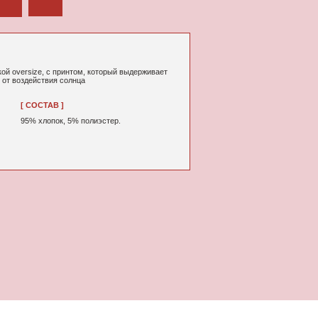
том, который выдерживает
нца
% полиэстер.