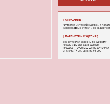
[ ОПИСАНИЕ ]
Футболка из тонкой кулирки, с посадкой oversize, с прин
многократные стирки и не выцветает от воздействия сол
[ ПАРАМЕТРЫ ИЗДЕЛИЯ ]
[ СОСТАВ ]
Все футболки скроены по единому
95% хлопок, 5
лекалу и имеют один размер,
посадка — oversize. Длина футболки
от плеча 77 см, ширина 66 см.