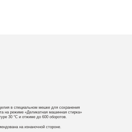
ном мешке для сохранения
еликатная машинная стирка»
ме до 600 оборотов.
аночной стороне.
 моющие средства
ном загрязнении обратитесь
ать сушильную машину.
гайте глажки по принту, при
выверните изделие принтом внутрь.