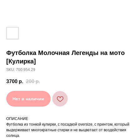
Футболка Молочная Легенды на мото
[ УХОД ]
[Кулирка]
РЕКОМЕНДАЦИИ
SKU: 700.954.29
ПО УХОДУ
3700
р.
200
р.
Стирайте изделия в специальном мешке для
Нет в наличии
01
сохранения цвета и принта на режиме
«Деликатная машинная стирка» при
температуре 30 °C и отжиме до 600 оборотов.
Стирка рекомендована на изнаночной стороне.
02
ОПИСАНИЕ
Не используйте агрессивные моющие средства
Футболка из тонкой кулирки, с посадкой oversize, с принтом, который
03
и отбеливатели, при повышенном загрязнении
выдерживает многократные стирки и не выцветает от воздействия
обратитесь в химчистку.
солнца.
Не рекомендуется использовать
04
сушильную машину.