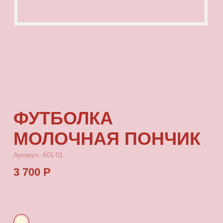
ФУТБОЛКА
МОЛОЧНАЯ ПОНЧИК
Артикул: А01-01
3 700 Р
КУПИТЬ
[ ОПИСАНИЕ ]
Футболка из тонкой кулирки, с посадкой
oversize, с принтом, который выдерживает
многократные стирки и не выцветает от
воздействия солнца
[ ПАРАМЕТРЫ ИЗДЕЛИЯ ]
Все футболки скроены по единому лекалу
и имеют один размер, посадка — oversize.
Длина футболки от плеча 77 см, ширина 66 см.
[ СОСТАВ ]