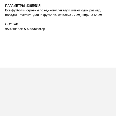
При использовании утюга избегайте глажки
ПАРАМЕТРЫ ИЗДЕЛИЯ
05
по принту, при использовании отпаривателя
Все футболки скроены по единому лекалу и имеют один размер,
выверните изделие принтом внутрь.
посадка - oversize. Длина футболки от плеча 77 см, ширина 66 см.
СОСТАВ
95% хлопок, 5% полиэстер.
ПОСАДКА ФУТБОЛКИ
И ЛОНГСЛИВОВ НА ДЕВУШКАХ
РАЗНОГО РОСТА
[ ФОТО ]
‭←
→