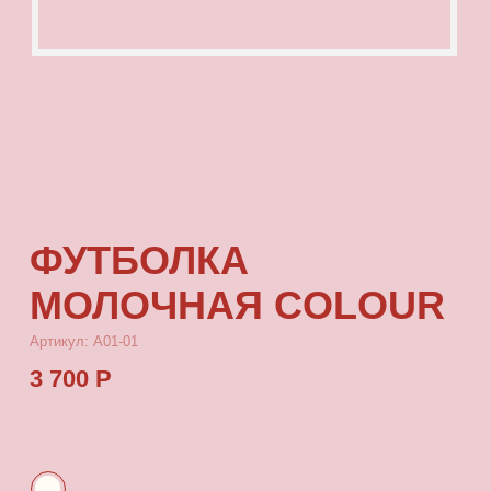
ФУТБОЛКА
МОЛОЧНАЯ COLOUR
Артикул: А01-01
3 700 Р
КУПИТЬ
[ ОПИСАНИЕ ]
Футболка из тонкой кулирки, с посадкой
oversize, с принтом, который выдерживает
многократные стирки и не выцветает от
воздействия солнца.
[ ПАРАМЕТРЫ ИЗДЕЛИЯ ]
Все футболки скроены по единому лекалу
и имеют один размер, посадка — oversize.
Длина футболки от плеча 80 см, ширина 66 см.
[ СОСТАВ ]