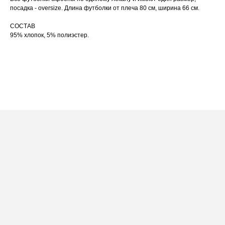
по принту, при использовании отпаривателя
выверните изделие принтом внутрь.
посадка - oversize. Длина футболки от плеча 80 см, ширина 66 см.
СОСТАВ
95% хлопок, 5% полиэстер.
ПОСАДКА ФУТБОЛКИ
И ЛОНГСЛИВОВ НА ДЕВУШКАХ
РАЗНОГО РОСТА
[ ФОТО ]
‭←
→