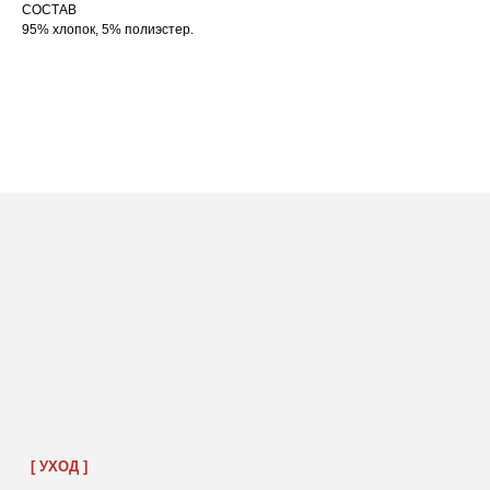
СОСТАВ
95% хлопок, 5% полиэстер.
ПОСАДКА ФУТБОЛКИ
И ЛОНГСЛИВОВ НА ДЕВУШКАХ
РАЗНОГО РОСТА
[ ФОТО ]
‭←
→