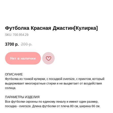
Футболка Красная Джастин[Кулирка]
[ УХОД ]
SKU: 700.954.29
РЕКОМЕНДАЦИИ
3700
р.
200
р.
ПО УХОДУ
Нет в наличии
Стирайте изделия в специальном мешке для
01
сохранения цвета и принта на режиме
«Деликатная машинная стирка» при
температуре 30 °C и отжиме до 600 оборотов.
ОПИСАНИЕ
Стирка рекомендована на изнаночной стороне.
02
Футболка из тонкой кулирки, с посадкой oversize, с принтом, который
выдерживает многократные стирки и не выцветает от воздействия
Не используйте агрессивные моющие средства
03
и отбеливатели, при повышенном загрязнении
солнца.
обратитесь в химчистку.
Не рекомендуется использовать
04
ПАРАМЕТРЫ ИЗДЕЛИЯ
сушильную машину.
Все футболки скроены по единому лекалу и имеют один размер,
При использовании утюга избегайте глажки
05
по принту, при использовании отпаривателя
посадка - oversize. Длина футболки от плеча 80 см, ширина 66 см.
выверните изделие принтом внутрь.