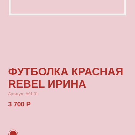
ФУТБОЛКА КРАСНАЯ
REBEL ИРИНА
Артикул: А01-01
3 700 Р
КУПИТЬ
[ ОПИСАНИЕ ]
Футболка из тонкой кулирки, с посадкой
oversize, с принтом, который выдерживает
многократные стирки и не выцветает от
воздействия солнца.
[ ПАРАМЕТРЫ ИЗДЕЛИЯ ]
Все футболки скроены по единому лекалу
и имеют один размер, посадка — oversize.
Длина футболки от плеча 80 см, ширина 66 см.
[ СОСТАВ ]