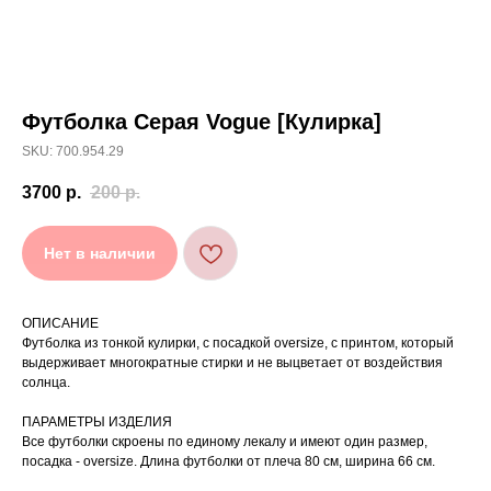
Футболка Серая Vogue [Кулирка]
[ УХОД ]
SKU: 700.954.29
РЕКОМЕНДАЦИИ
3700
р.
200
р.
ПО УХОДУ
Нет в наличии
Стирайте изделия в специальном мешке для
01
сохранения цвета и принта на режиме
«Деликатная машинная стирка» при
температуре 30 °C и отжиме до 600 оборотов.
ОПИСАНИЕ
Стирка рекомендована на изнаночной стороне.
02
Футболка из тонкой кулирки, с посадкой oversize, с принтом, который
выдерживает многократные стирки и не выцветает от воздействия
Не используйте агрессивные моющие средства
03
и отбеливатели, при повышенном загрязнении
солнца.
обратитесь в химчистку.
Не рекомендуется использовать
04
ПАРАМЕТРЫ ИЗДЕЛИЯ
сушильную машину.
Все футболки скроены по единому лекалу и имеют один размер,
При использовании утюга избегайте глажки
05
по принту, при использовании отпаривателя
посадка - oversize. Длина футболки от плеча 80 см, ширина 66 см.
выверните изделие принтом внутрь.