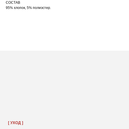
СОСТАВ
95% хлопок, 5% полиэстер.
ПОСАДКА ФУТБОЛКИ
И ЛОНГСЛИВОВ НА ДЕВУШКАХ
РАЗНОГО РОСТА
[ ФОТО ]
‭←
→