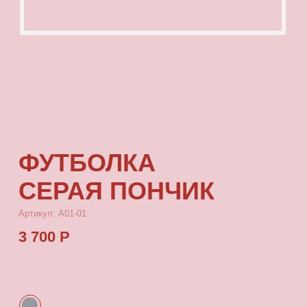
ФУТБОЛКА
СЕРАЯ ПОНЧИК
Артикул: А01-01
3 700 Р
КУПИТЬ
[ ОПИСАНИЕ ]
Футболка из тонкой кулирки, с посадкой
oversize, с принтом, который выдерживает
многократные стирки и не выцветает от
воздействия солнца.
[ ПАРАМЕТРЫ ИЗДЕЛИЯ ]
Все футболки скроены по единому лекалу
и имеют один размер, посадка — oversize.
Длина футболки от плеча 80 см, ширина 66 см.
[ СОСТАВ ]