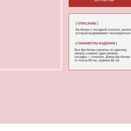
[ ОПИСАНИЕ ]
Футболка с посадкой oversize, выполненная из качествен
который выдерживает многократные стирки и не выцветае
[ ПАРАМЕТРЫ ИЗДЕЛИЯ ]
[ СОСТАВ ]
Все футболки скроены по единому
95% хлопок, 5
лекалу и имеют один размер,
посадка — oversize. Длина футболки
от плеча 80 см, ширина 66 см.