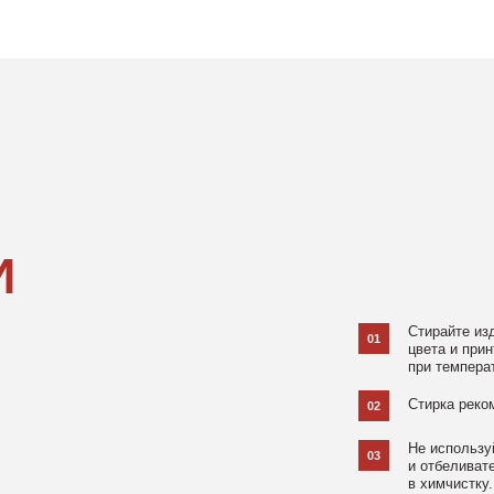
Стирайте изделия в специаль
01
цвета и принта на режиме «Д
при температуре 30 °C и отжи
Стирка рекомендована на изн
02
Не используйте агрессивные
03
и отбеливатели, при повышен
в химчистку.
Не рекомендуется использов
04
При использовании утюга избе
05
использовании отпаривателя 