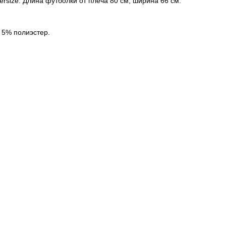
versize. Длина футболки от плеча 80 см, ширина 66 см.
 5% полиэстер.