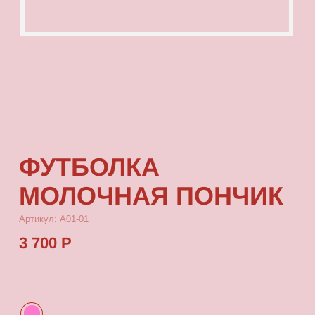
ФУТБОЛКА
МОЛОЧНАЯ ПОНЧИК
Артикул: А01-01
3 700 Р
КУПИТЬ
[ ОПИСАНИЕ ]
Футболка из тонкой кулирки, с посадкой
oversize, с принтом, который выдерживает
многократные стирки и не выцветает от
воздействия солнца
[ ПАРАМЕТРЫ ИЗДЕЛИЯ ]
Все футболки скроены по единому лекалу
и имеют один размер, посадка — oversize.
Длина футболки от плеча 77 см, ширина 66 см.
[ СОСТАВ ]