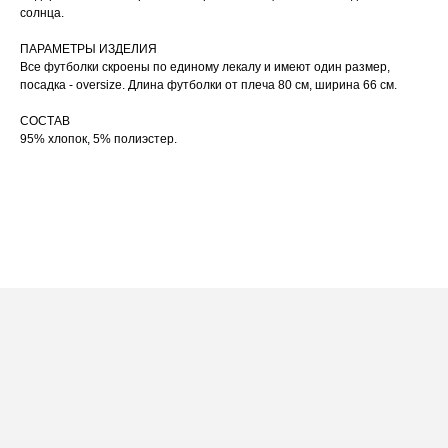
Не рекомендуется использовать
солнца.
04
сушильную машину.
При использовании утюга избегайте глажки
05
ПАРАМЕТРЫ ИЗДЕЛИЯ
по принту, при использовании отпаривателя
выверните изделие принтом внутрь.
Все футболки скроены по единому лекалу и имеют один размер,
посадка - oversize. Длина футболки от плеча 80 см, ширина 66 см.
СОСТАВ
95% хлопок, 5% полиэстер.
ПОСАДКА ФУТБОЛКИ
И ЛОНГСЛИВОВ НА ДЕВУШКАХ
РАЗНОГО РОСТА
[ ФОТО ]
‭←
→