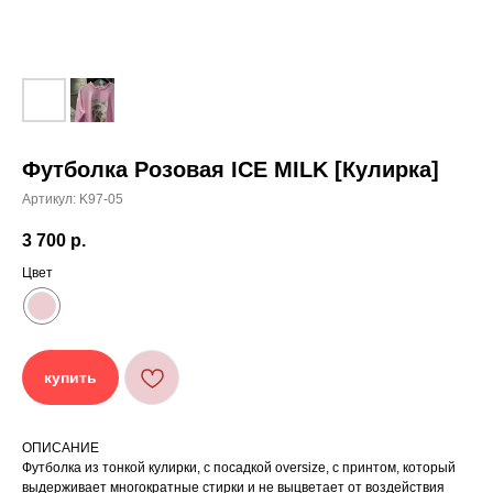
Футболка Розовая ICE MILK [Кулирка]
Артикул:
K97-05
[ УХОД ]
3 700
р.
РЕКОМЕНДАЦИИ
Цвет
ПО УХОДУ
Стирайте изделия в специальном мешке для
01
купить
сохранения цвета и принта на режиме
«Деликатная машинная стирка» при
температуре 30 °C и отжиме до 600 оборотов.
Стирка рекомендована на изнаночной стороне.
02
ОПИСАНИЕ
Не используйте агрессивные моющие средства
03
Футболка из тонкой кулирки, с посадкой oversize, с принтом, который
и отбеливатели, при повышенном загрязнении
обратитесь в химчистку.
выдерживает многократные стирки и не выцветает от воздействия