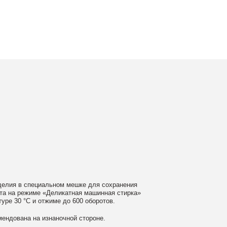
ном мешке для сохранения
еликатная машинная стирка»
ме до 600 оборотов.
аночной стороне.
 моющие средства
ном загрязнении обратитесь
ать сушильную машину.
гайте глажки по принту, при
выверните изделие принтом внутрь.