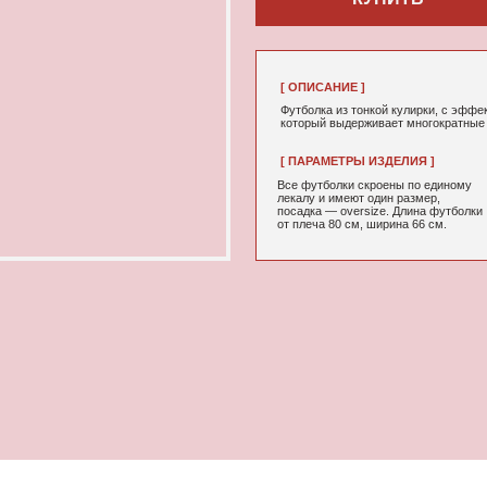
[ ОПИСАНИЕ ]
Футболка из тонкой кулирки, с эффектом велюра, посадко
который выдерживает многократные стирки и не выцветае
[ ПАРАМЕТРЫ ИЗДЕЛИЯ ]
[ СОСТАВ ]
Все футболки скроены по единому
95% хлопок, 5
лекалу и имеют один размер,
посадка — oversize. Длина футболки
от плеча 80 см, ширина 66 см.