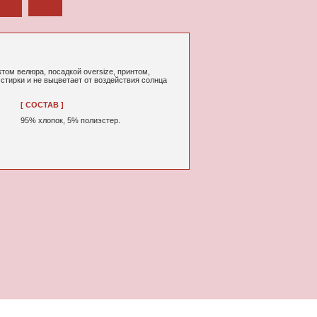
й oversize, принтом,
т от воздействия солнца
% полиэстер.