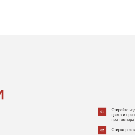
Стирайте изделия в специаль
01
цвета и принта на режиме «Д
при температуре 30 °C и отжи
Стирка рекомендована на изн
02
Не используйте агрессивные
03
и отбеливатели, при повышен
в химчистку.
Не рекомендуется использов
04
При использовании утюга избе
05
использовании отпаривателя 