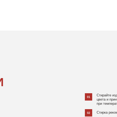
Стирайте изделия в специаль
01
цвета и принта на режиме «Д
при температуре 30 °C и отжи
Стирка рекомендована на изн
02
Не используйте агрессивные
03
и отбеливатели, при повышен
в химчистку.
Не рекомендуется использов
04
При использовании утюга избе
05
использовании отпаривателя 