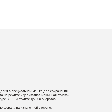
ном мешке для сохранения
еликатная машинная стирка»
ме до 600 оборотов.
аночной стороне.
 моющие средства
ном загрязнении обратитесь
ать сушильную машину.
гайте глажки по принту, при
выверните изделие принтом внутрь.