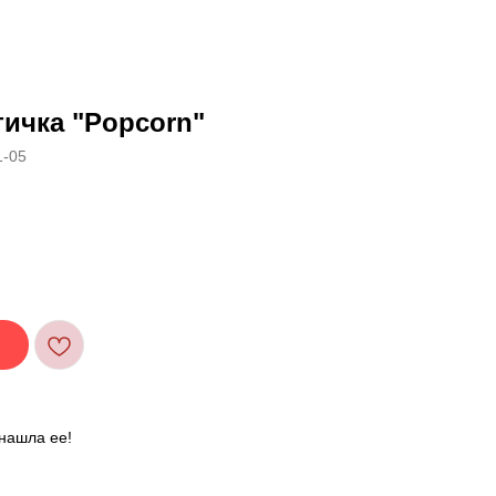
ичка "Popcorn"
1-05
нашла ее!