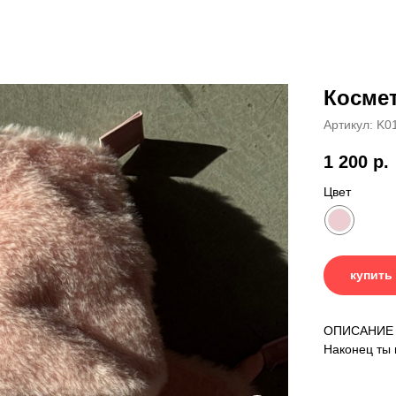
Космет
Артикул:
K0
1 200
р.
Цвет
купить
ОПИСАНИЕ
Наконец ты 