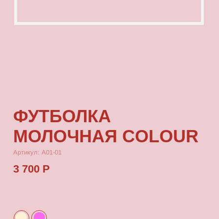
ФУТБОЛКА
МОЛОЧНАЯ COLOUR
Артикул: А01-01
3 700 Р
КУПИТЬ
[ ОПИСАНИЕ ]
Футболка с посадкой oversize, выполненная
из качественного футера с принтом, который
выдерживает многократные стирки
и не выцветает от воздействия солнца.
[ ПАРАМЕТРЫ ИЗДЕЛИЯ ]
Все футболки скроены по единому лекалу
и имеют один размер, посадка — oversize.
Длина футболки от плеча 80 см, ширина 66 см.
[ СОСТАВ ]