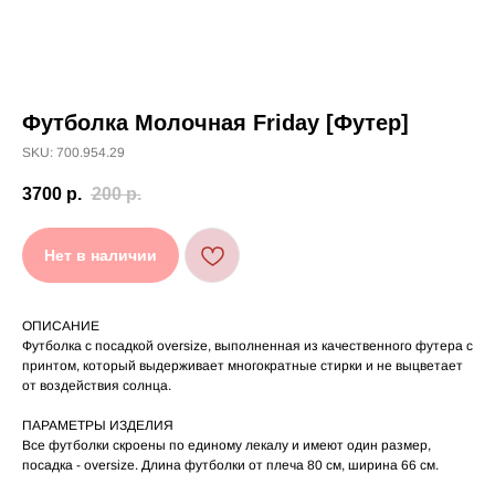
Футболка Молочная Friday [Футер]
[ УХОД ]
SKU: 700.954.29
РЕКОМЕНДАЦИИ
3700
р.
200
р.
ПО УХОДУ
Нет в наличии
Стирайте изделия в специальном мешке для
01
сохранения цвета и принта на режиме
«Деликатная машинная стирка» при
температуре 30 °C и отжиме до 600 оборотов.
ОПИСАНИЕ
Стирка рекомендована на изнаночной стороне.
02
Футболка с посадкой oversize, выполненная из качественного футера с
принтом, который выдерживает многократные стирки и не выцветает
Не используйте агрессивные моющие средства
03
и отбеливатели, при повышенном загрязнении
от воздействия солнца.
обратитесь в химчистку.
Не рекомендуется использовать
04
ПАРАМЕТРЫ ИЗДЕЛИЯ
сушильную машину.
Все футболки скроены по единому лекалу и имеют один размер,
При использовании утюга избегайте глажки
05
по принту, при использовании отпаривателя
посадка - oversize. Длина футболки от плеча 80 см, ширина 66 см.
выверните изделие принтом внутрь.