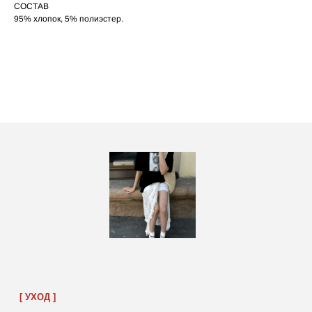
СОСТАВ
95% хлопок, 5% полиэстер.
ПОСАДКА ФУТБОЛКИ
И ЛОНГСЛИВОВ НА ДЕВУШКАХ
РАЗНОГО РОСТА
[ ФОТО ]
‭←
→